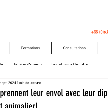
+33 (0)6.
Formations
Consultations
te
Histoires d'animaux
Les tuttos de Charlotte
 sept. 2024
1 min de lecture
Moments Philo
Animaux perdus
Actualités
 prennent leur envol avec leur di
 animalier!