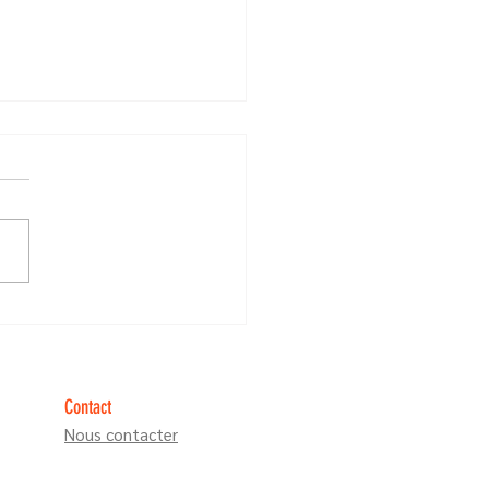
munication Animale, business
ge?
Contact
Nous contacter