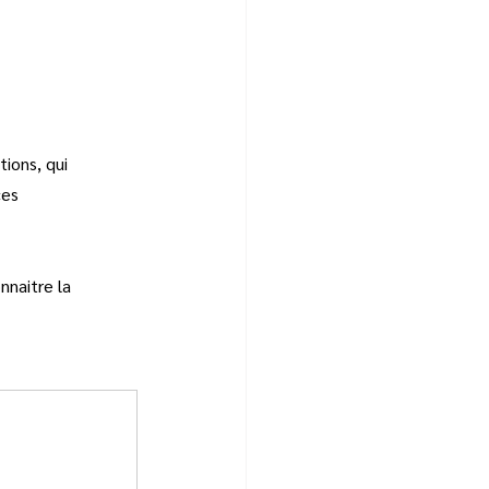
ions, qui 
ces 
nnaitre la 