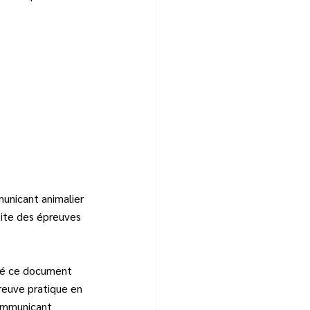
municant animalier 
ite des épreuves 
mé ce document 
preuve pratique en 
ommunicant 