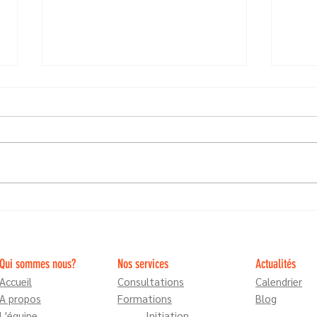
Communication Animale: quand c'est le
La Com
chien qui décide de prendre sa séance !
New-A
Qui sommes nous?
Nos services
Actualités
Accueil
Consultations
Calendrier
A propos
Formations
Blog
L'équipe
Initiation