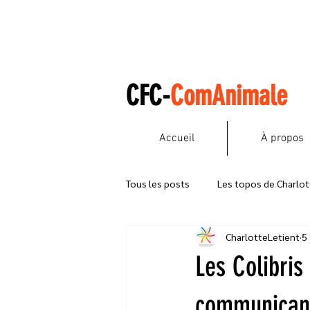
CFC-
ComAnimale
Accueil
À propos
Tous les posts
Les topos de Charlot
CharlotteLetient
5
Débuter en Communication Animale
Les Colibris
communicant