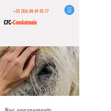
+33 (0)6.88.49.53.77
CFC-
ComAnimale
Nos engagements