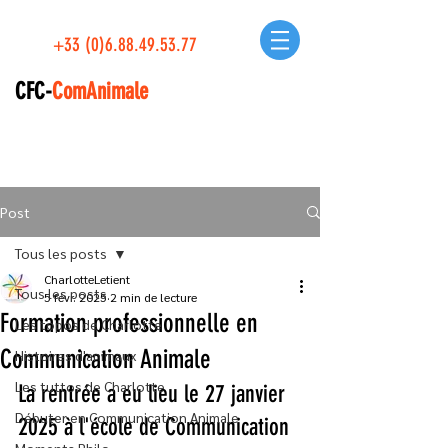
+33 (0)6.88.49.53.77
CFC-
ComAnimale
Post
Tous les posts
CharlotteLetient
Tous les posts
5 févr. 2025
2 min de lecture
Formation professionnelle en
Les topos de Charlotte
Communication Animale
Histoires d'animaux
Les tuttos de Charlotte
La rentrée a eu lieu le 27 janvier 
Débuter en Communication Animale
2025 à l'école de Communication 