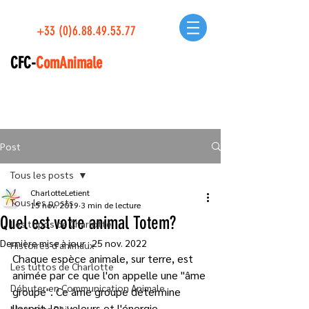
+33 (0)6.88.49.53.77
CFC-
ComAnimale
Post
Tous les posts
CharlotteLetient
Tous les posts
15 nov. 2019
3 min de lecture
Quel est votre animal Totem?
Les topos de Charlotte
Dernière mise à jour :
25 nov. 2022
Histoires d'animaux
Chaque espèce animale, sur terre, est 
Les tuttos de Charlotte
animée par ce que l'on appelle une "âme 
Débuter en Communication Animale
groupe". Ce âme groupe détermine 
l'esprit, les valeurs et l'énergie 