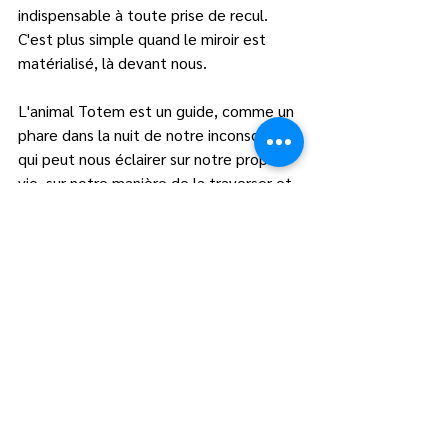
indispensable à toute prise de recul. 
C'est plus simple quand le miroir est 
matérialisé, là devant nous.   
L'animal Totem est un guide, comme un 
phare dans la nuit de notre inconscient, 
qui peut nous éclairer sur notre propre 
vie, sur notre manière de la traverser et 
sur qui nous sommes.   
Envie de découvrir aussi la 
Communication Animale
 ? 
Je vous encourage à parcourir mon blog, 
vous y trouverez des tuttos pour 
développer vos capacités naturelles à 
communiquer avec les animaux, des 
topos qui répondent aux questions que 
l'on me pose sur le sujet.