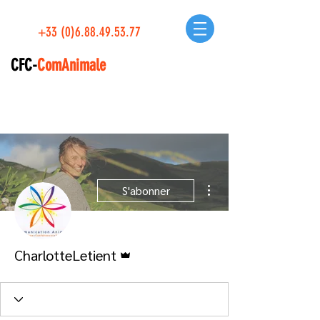
+33 (0)6.88.49.53.77
CFC-
ComAnimale
Plus d'actions
S'abonner
Administrateur
CharlotteLetient