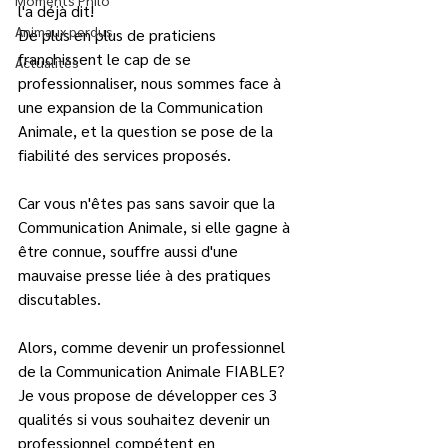
Moments Philo
l'a déjà dit!  
Animaux perdus
De plus en plus de praticiens 
franchissent le cap de se 
Actualités
professionnaliser, nous sommes face à 
une expansion de la Communication 
Animale, et la question se pose de la 
fiabilité des services proposés.  
Car vous n'êtes pas sans savoir que la 
Communication Animale, si elle gagne à 
être connue, souffre aussi d'une 
mauvaise presse liée à des pratiques 
discutables.  
Alors, comme devenir un professionnel 
de la Communication Animale FIABLE? 
Je vous propose de développer ces 3 
qualités si vous souhaitez devenir un 
professionnel compétent en 