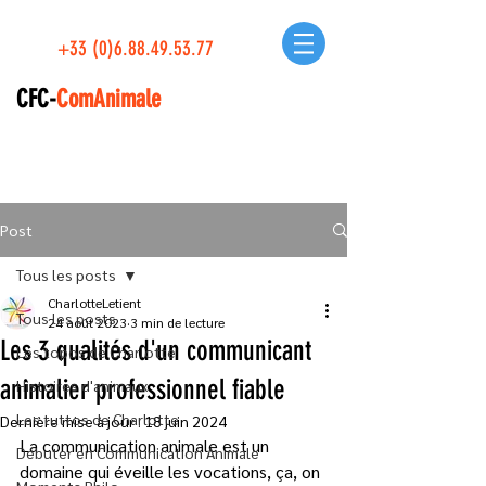
+33 (0)6.88.49.53.77
CFC-
ComAnimale
Post
Tous les posts
CharlotteLetient
Tous les posts
24 août 2023
3 min de lecture
Les 3 qualités d'un communicant
Les topos de Charlotte
animalier professionnel fiable
Histoires d'animaux
Les tuttos de Charlotte
Dernière mise à jour :
18 juin 2024
La communication animale est un 
Débuter en Communication Animale
domaine qui éveille les vocations, ça, on 