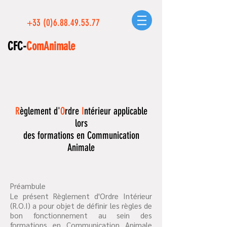
+33 (0)6.88.49.53.77
CFC-
ComAnimale
R
èglement d'
O
rdre
I
ntérieur applicable
lors
des formations en Communication
Animale
Préambule
Le présent Règlement d'Ordre Intérieur
(R.O.I) a pour objet de définir les règles de
bon fonctionnement au sein des
formations en Communication Animale