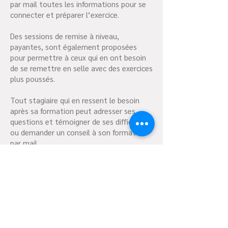
par mail toutes les informations pour se
connecter et préparer l‘exercice.
Des sessions de remise à niveau,
payantes, sont également proposées
pour permettre à ceux qui en ont besoin
de se remettre en selle avec des exercices
plus poussés.
Tout stagiaire qui en ressent le besoin
après sa formation peut adresser ses
questions et témoigner de ses difficultés,
ou demander un conseil à son formateur
par mail.
Un groupe fermé Facebook est mis en
place de manière à ce que les stagiaires
ayant déjà effectué un stage puissent
continuer de s’exercer entre eux sous
supervision du formateur.
Tout stagiaire qui en ressent le besoin