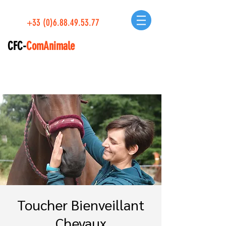
+33 (0)6.88.49.53.77
CFC-
ComAnimale
Toucher Bienveillant
Chevaux