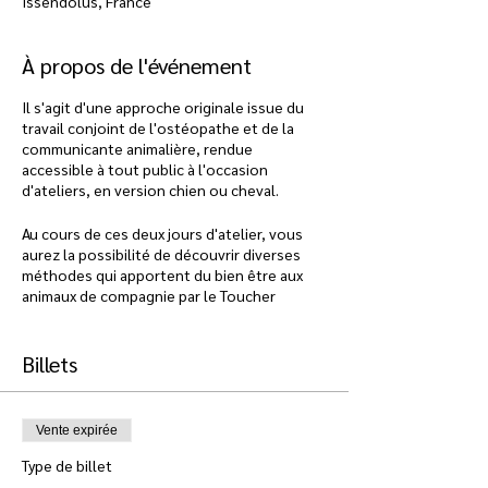
Issendolus, France
À propos de l'événement
Il s'agit d'une approche originale issue du
travail conjoint de l'ostéopathe et de la
communicante animalière, rendue
accessible à tout public à l'occasion
d'ateliers, en version chien ou cheval.
Au cours de ces deux jours d'atelier, vous
aurez la possibilité de découvrir diverses
méthodes qui apportent du bien être aux
animaux de compagnie par le Toucher
Bienveillant. Vous apprendrez, grâce à des
exercices simples, quelques techniques à
appliquer ensuite dans votre vie de tous les
Billets
jours, avec votre compagnon équin. Grâce à
l'accompagnement de Laura Maugenest et
Charlotte Letient, vous comprendrez quel
Vente expirée
est le lien entre le bien être physique et
émotionnel, et le maintien d'une santé
Type de billet
optimale pour votre cheval.