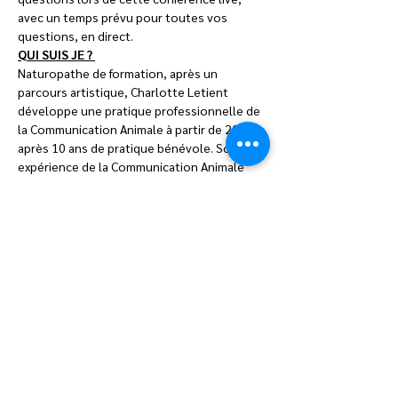
avec un temps prévu pour toutes vos 
questions, en direct.
QUI SUIS JE ? 
Naturopathe de formation, après un 
parcours artistique, Charlotte Letient 
développe une pratique professionnelle de 
la Communication Animale à partir de 2014, 
après 10 ans de pratique bénévole. Son 
expérience de la Communication Animale 
est vaste: des baleines aux abeilles, des 
loups aux animaux d'élevage, de l'animal de 
compétition à l'animal…
Afficher plus
Partager cet événement