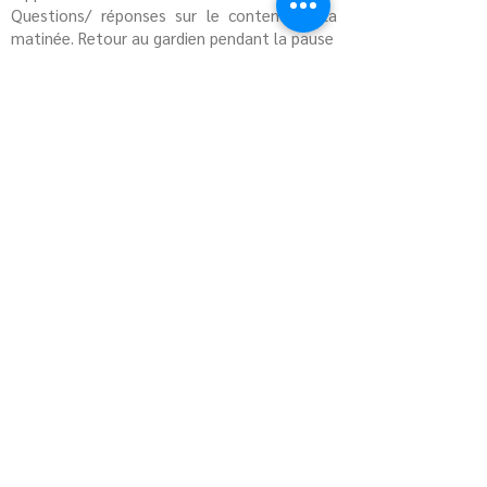
Questions/ réponses sur le contenu de la
matinée. Retour au gardien pendant la pause
Séquence 3
Deuxième CA, suivi d'un retour sur les
nouvelles difficultés.
retour au gardien de l'animal pendant la
pause
Séquence 4
Exercice pratique pour communiquer avec
votre propre animal, notamment établir un
lien par la pensée puis lui communiquer un
message.
Questions/réponses sur le contenu de l'après
midi